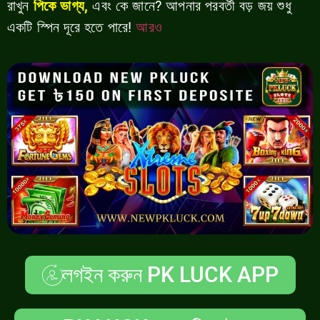
রাখুন
পিকে ভাগ্য,
এবং কে জানে? আপনার পরবর্তী বড় জয় শুধু
একটি স্পিন দূরে হতে পারে!
আরও
লগইন করুন PK LUCK APP