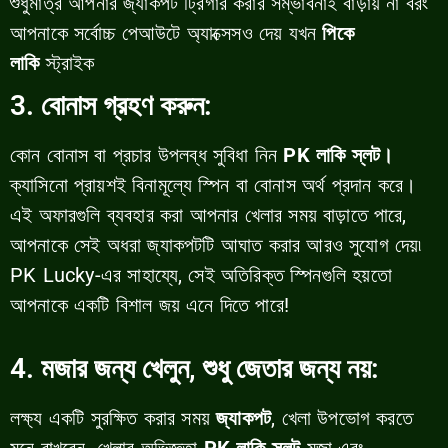
শুধুমাত্র আপনার জ্যাকপট ট্রিগার করার সম্ভাবনাই বাড়ায় না বরং
আপনাকে সর্বোচ্চ পেআউটে অ্যাক্সেসও দেয় যখন
পিকে
লাকি
স্ট্রাইক
3. বোনাস গ্রহণ করুন:
কোন বোনাস বা প্রচার উপলব্ধ সুবিধা নিন
PK লাকি স্লট।
ক্যাসিনো প্রায়শই বিনামূল্যে স্পিন বা বোনাস অর্থ প্রদান করে।
এই অফারগুলি ব্যবহার করা আপনার খেলার সময় বাড়াতে পারে,
আপনাকে সেই অধরা জ্যাকপটটি আঘাত করার আরও সুযোগ দেয়৷
PK Lucky-এর সাহায্যে, সেই অতিরিক্ত স্পিনগুলি হয়তো
আপনাকে একটি বিশাল জয় এনে দিতে পারে!
4. মজার জন্য খেলুন, শুধু জেতার জন্য নয়:
লক্ষ্য একটি সুরক্ষিত করার সময়
জ্যাকপট
, খেলা উপভোগ করতে
মনে রাখবেন. খেলার অভিজ্ঞতা
PK লাকি স্লট
মজা এবং