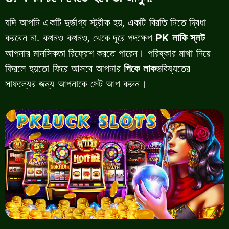
যদি আপনি একটি দুর্ভাগ্য স্ট্রীক হয়, একটি বিরতি নিতে দ্বিধা
করবেন না. কখনও কখনও, থেকে দূরে পদক্ষেপ
PK লাকি স্লট
আপনার মানসিকতা রিফ্রেশ করতে পারেন। পরিষ্কার মাথা নিয়ে
ফিরলে হয়তো ফিরে আসবে আপনার
পিকে লাক
ভবিষ্যতের
সাফল্যের জন্য আপনাকে সেট আপ করুন।