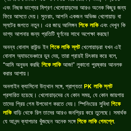
এবং নিছক ভাগ্যের মিশ্রণ খেলোয়াড়দের আরও অনেক কিছুর জন্য
ফিরে আসতে দেয়। সুতরাং, আপনি একজন অভিজ্ঞ খেলোয়াড় বা
স্লটের জগতে নতুন। এর জাদু আলিঙ্গন
পিকে লাকি
এবং দেখুন কি
ভাগ্য আপনার জন্য প্রতিটি ঘূর্ণনের সাথে অপেক্ষা করছে!
অনন্য বোনাস রাউন্ড ইন
পিকে লাকি
স্লট
খেলোয়াড়রা যখন এই
বোনাস অ্যাডভেঞ্চারে ডুব দেয়, তারা প্রায়ই চিৎকার করে বলে,
“আমি অনুভব করছি
পিকে লাকি
আজ!" লুকানো পুরষ্কার আনলক
করার আশায়।
অনলাইন ক্যাসিনো উত্থান সঙ্গে, প্রাপ্যতা
PK লাকি স্লট
প্রসারিত হয়েছে। খেলোয়াড়দের যে কোন সময়, যে কোন জায়গায়
তাদের প্রিয় গেম উপভোগ করতে দেয়। স্পিনিংয়ের সুবিধা
পিকে
লাকি
বাড়ি থেকে রিল তাদের আরও জনপ্রিয় করে তুলেছে। সমার্থক
যে আনন্দ ক্যাপচার খুঁজছেন অনেক সঙ্গে
পিকে লাকি গেমপ্লে
.