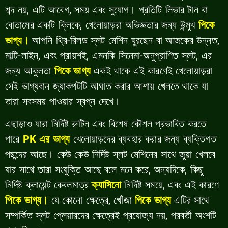
শব্দ নয়, এটি আবেগ, সময় এবং সুযোগ।
প্রতিটি লিভার টান বা
বোতামের একটি ক্লিকে, খেলোয়াড়রা অভিজ্ঞতার জন্য উন্মুখ
পিকে
ভাগ্য।
আপনি থ্রি-রিলড স্লট মেশিন ঘুরছেন বা আজকের উন্নত,
মাল্টি-লাইন, এবং প্রায়শই, এমনকি সিনেমা-অনুপ্রাণিত স্লট, এর
জন্য আকুলতা
পিকে ভাগ্য
একই থাকে
এই কারণেই খেলোয়াড়রা
সেই ভাগ্যবান জ্যাকপটটি আঘাত করার আশায় খেলতে থাকে যা
তারা সবসময় পাওয়ার স্বপ্ন দেখে।
এছাড়াও যারা নির্দিষ্ট রুটিন এবং বিশেষ কৌশল প্রভাবিত করতে
পারে
PK এর ভাগ্য
খেলোয়াড়দের ব্যবহার করার জন্য ব্যক্তিগত
পছন্দের আছে।
কেউ কেউ নির্দিষ্ট স্লট মেশিনের সাথে জুয়া খেলবে
যার সাথে তারা সংযুক্তি আছে বলে মনে করে, অন্যদিকে, কিছু
নির্দিষ্ট ক্লায়েন্ট কেবলমাত্র
ক্যাসিনো
নির্দিষ্ট সময়ে, এবং এই কারণে
পিকে ভাগ্য।
যে কোনো ক্ষেত্রে, খোঁজা
পিকে ভাগ্য
এটির সাথে
সম্পর্কিত স্লট প্লেয়ারদের ক্ষেত্রেই প্রযোজ্য নয়, পরবর্তী অংশটি