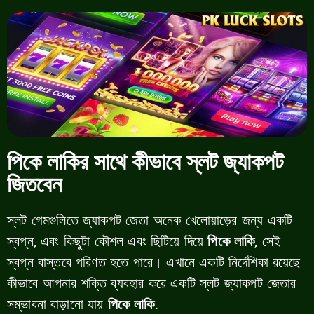
পিকে লাকির সাথে কীভাবে স্লট জ্যাকপট
জিতবেন
স্লট গেমগুলিতে জ্যাকপট জেতা অনেক খেলোয়াড়ের জন্য একটি
স্বপ্ন, এবং কিছুটা কৌশল এবং ছিটিয়ে দিয়ে
পিকে লাকি
, সেই
স্বপ্ন বাস্তবে পরিণত হতে পারে। এখানে একটি নির্দেশিকা রয়েছে
কীভাবে আপনার শক্তি ব্যবহার করে একটি স্লট জ্যাকপট জেতার
সম্ভাবনা বাড়ানো যায়
পিকে লাকি
.