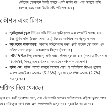
টেবিলের লেআউটে বিজয়ী নম্বরে একটি মার্কার রাখে এবং হারানো বাজি
সংগ্রহ করার সময় বিজয়ী বাজি পরিশোধ করে।
কৌশল এবং টিপস
প্রতিকূলতা বুঝুন:
বিভিন্ন বাজি বিভিন্ন প্রতিকূলতা এবং পেআউট অফার করে।
উচ্চ ঝুঁকির বাজি (যেমন সোজা হয়ে) উচ্চতর অর্থপ্রদানের প্রস্তাব করে।
ব্যাংকরোল ব্যবস্থাপনা:
আপনার অধিবেশনের জন্য একটি বাজেট সেট করুন এবং
এটিতে লেগে থাকুন। লোকসানের পিছনে ছুটবেন না।
বেটিং সিস্টেম:
কিছু খেলোয়াড় বাজি ধরার কৌশল ব্যবহার করে (যেমন মার্টিনগেল বা
ফিবোনাচি), কিন্তু মনে রাখবেন যে রুলেটের ফলাফল এলোমেলো।
হাউস এজ:
বাড়ির প্রান্ত সম্পর্কে সচেতন হোন, যা অতিরিক্ত দ্বিগুণ শূন্যের
কারণে আমেরিকান রুলেটের (5.26%) তুলনায় ইউরোপীয় রুলেটে (2.7%)
সামান্য কম।
দায়িত্ব নিয়ে খেলছেন
জুয়া হল একটি সুযোগের খেলা, এবং কৌশলগুলি আপনার অভিজ্ঞতাকে বাড়িয়ে তুলতে পারে,
তবে দায়িত্বের সাথে খেলা এবং ফলাফলগুলি ভাগ্য দ্বারা প্রভাবিত হয় তা বোঝা