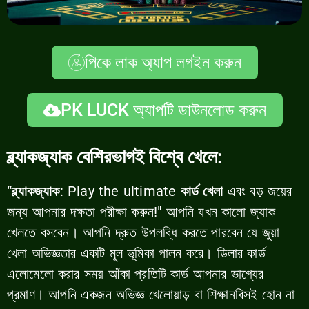
পিকে লাক অ্যাপ লগইন করুন
PK LUCK অ্যাপটি ডাউনলোড করুন
ব্ল্যাকজ্যাক বেশিরভাগই বিশ্বে খেলে:
“
ব্ল্যাকজ্যাক
: Play the ultimate
কার্ড খেলা
এবং বড় জয়ের
জন্য আপনার দক্ষতা পরীক্ষা করুন!" আপনি যখন কালো জ্যাক
খেলতে বসবেন। আপনি দ্রুত উপলব্ধি করতে পারবেন যে জুয়া
খেলা অভিজ্ঞতার একটি মূল ভূমিকা পালন করে। ডিলার কার্ড
এলোমেলো করার সময় আঁকা প্রতিটি কার্ড আপনার ভাগ্যের
প্রমাণ।
আপনি একজন অভিজ্ঞ খেলোয়াড় বা শিক্ষানবিসই হোন না