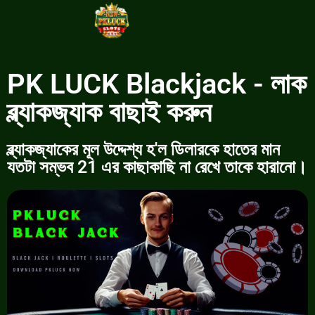
PK LUCK Blackjack - লাক
ব্ল্যাকজ্যাক বাছাই করুন
ব্ল্যাকজ্যাকের মূল উদ্দেশ্য হ'ল ডিলারকে হাতের মান
যতটা সম্ভব 21 এর কাছাকাছি না রেখে তাকে হারানো।