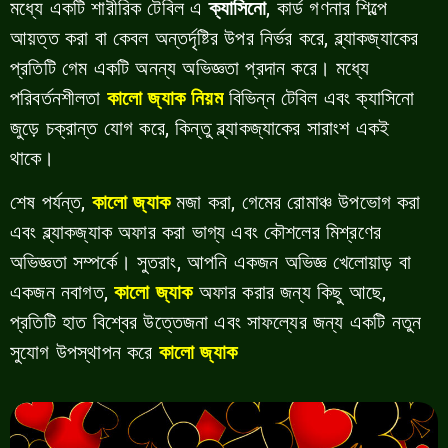
মধ্যে একটি শারীরিক টেবিল এ
ক্যাসিনো
, কার্ড গণনার শিল্পে
আয়ত্ত করা বা কেবল অন্তর্দৃষ্টির উপর নির্ভর করে, ব্ল্যাকজ্যাকের
প্রতিটি গেম একটি অনন্য অভিজ্ঞতা প্রদান করে। মধ্যে
পরিবর্তনশীলতা
কালো জ্যাক নিয়ম
বিভিন্ন টেবিল এবং ক্যাসিনো
জুড়ে চক্রান্ত যোগ করে, কিন্তু ব্ল্যাকজ্যাকের সারাংশ একই
থাকে।
শেষ পর্যন্ত,
কালো জ্যাক
মজা করা, গেমের রোমাঞ্চ উপভোগ করা
এবং ব্ল্যাকজ্যাক অফার করা ভাগ্য এবং কৌশলের মিশ্রণের
অভিজ্ঞতা সম্পর্কে। সুতরাং, আপনি একজন অভিজ্ঞ খেলোয়াড় বা
একজন নবাগত,
কালো জ্যাক
অফার করার জন্য কিছু আছে,
প্রতিটি হাত বিশ্বের উত্তেজনা এবং সাফল্যের জন্য একটি নতুন
সুযোগ উপস্থাপন করে
কালো জ্যাক