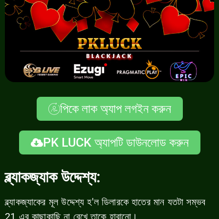
পিকে লাক অ্যাপ লগইন করুন
PK LUCK অ্যাপটি ডাউনলোড করুন
ব্ল্যাকজ্যাক উদ্দেশ্য:
ব্ল্যাকজ্যাকের মূল উদ্দেশ্য হ'ল ডিলারকে হাতের মান যতটা সম্ভব
21 এর কাছাকাছি না রেখে তাকে হারানো।